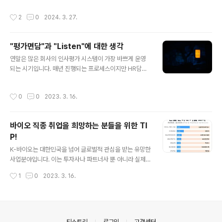
하고 성장하는 사람입니다. 단순히 주어진 일을 처리하는
되나요? 노벨티노빌리티의 채용은 서류전형 → 1차 면접
것을 넘어, 개인과 팀의 역량을 높이기 위해 끊임없이 개선
작성시간
2
0
2024. 3. 27.
→ 2차 면접 → 처우 및 입사일정 협의 → 최종 합격 순으
안을 제시하는 분이죠. 특히 기술 트렌드가 급변하는 환경
로 진행됩니다. 서류전형에서는 지원자격과 경력사항을 확
인만큼, 현재의 전문성에 안주하..
인하고, 면접에서는 직무 및 조직 적합도를 확인합니다. 연
"평가면담"과 "Listen"에 대한 생각
구직의 경우 경력 및 직책에 따라 15분 내외로 연구 PT발
글 내용
표가 있을 수 있습니다. 자세한 안내사항은 피플팀에서 단
연말은 많은 회사의 인사평가 시스템이 가장 바쁘게 운영
계별로 안내해 드립니다. 2. 서류 지원 시 유의사항이 있을
되는 시기입니다. 매년 진행되는 프로세스이지만 HR담당
까요? 공고를 꼼꼼히 읽어보시고 회사에서 필요로 하는 자
자(우리 회사는 피플팀)들은 원활한 인사평가를 위해 평가
격 조건과 업무 경력에 맞게 이력서를 작성하셨는지 확인
과정의 설계, 홍보 및 수정 등의 방법으로 평가를 수행합니
작성시간
0
0
2023. 3. 16.
해 주세요. 1차적으로 자격 조건에 ..
다. 또한, 매니저들은 조직의 성과에 따라 평가와 피드백에
대해 고민하는 시기이기도 합니다. 조직의 성과가 높다 하
더라도 기여도를 감안해서 모든 구성원들에게 높은 점수를
바이오 직종 취업을 희망하는 분들을 위한 TI
줄 수 없는 경우가 많고, 평가를 위한 평가보다는 피드백이
P!
라는 제도를 통해 육성과 성장으로 연결하려는 추세입니
글 내용
다. 그래서 평가 면담을 위한 스킬 향상 교육을 운영하기도
K-바이오는 대한민국을 넘어 글로벌적 관심을 받는 유망한
하고, 평가시스템의 도입 시 면담을 필수로 설정해서 면담
사업분야입니다. 이는 투자사나 파트너사 뿐 아니라 실제
내용을 확인할 수 있는 구조로 세팅합니다. 하지만 일부 매
기업을 선택하고 지원하는 분들을 대상으로 하는 설문에서
작성시간
1
0
2023. 3. 16.
니저들은 면담에 대해 어려움을 가지고 ..
도 나타나는데요. 잡코리아에서 조사한 취준생/대학생 대
상 취업희망분야 1위는 바이오 직종(38.8%)입니다. 이렇
게나 많은 인재들이 선호하는 분야이나 아이러니하게도 실
제 현장에서는 적절한 인재를 찾는데 어려움이 많습니다.
이유는 업종마다 인재를 활용하는 차이점에 있는데요.서비
의안내
티스토리
로그인
고객센터