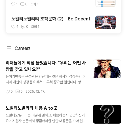
P!
1
0
조회
1
노벨티노빌리티 조직문화 (2) - Be Decent
4
0
조회
1
Careers
분류 전체보기
주요 글 목록
리더들에게 직접 물었습니다. "우리는 어떤 사
람을 찾고 있나요?"
글 내용
들어가며좋은 구성원을 만난다는 것은 회사의 성장뿐만 아
니라 개인의 성장을 위해서도 무척 중요한 일입니다. 항체
신약 개발 전문회사 노벨티노빌리티가 지향하는 방향, 그
작성시간
0
0
2025. 12. 17.
리고 그 여정을 함께할 '이상적인 구성원'의 모습은 무엇일
까요? 이번 포스팅에서는 CEO 박상규 대표이사와 CFBO
조성진 부사장 두 분의 리더를 모시고, 회사가 바라는 인재
노벨티노빌리티 채용 A to Z
상과 일하는 방식에 대해 솔직 담백한 이야기를 나누어 보
글 내용
노벨티노빌리티는 어떻게 일하고, 채용하는지 궁금하신가
았습니다.Q1. '이 사람과 꼭 함께 일하고 싶다'는 생각이 드
요? 지원자 분들께서 궁금해하실 만한 내용들을 모아 현직
는 건 어떤 사람인가요?[CEO] 한 마디로 주도적으로 고민
피플팀에서 직접 대답해 드립니다! 1. 채용은 어떻게 진행