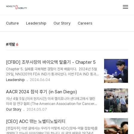
Culture
Leadership
Our Story
Careers
개발
6
[CFBO] 조부사장의 바이오텍 탈출기 - Chapter 5
Chapter 5. 실패를 극복해본 경험이 진짜 배움이다. 2024년 5월
29일, NN3201의 FDA IND가 통과되었다. 이번 FDA IND 통과
는 노벨티노빌리티에게는 두 번째인데, 지난 첫 IND(Chapter 2. 기
Leadership
2024.06.04
업가정신) 때와 비교해 가장 큰 차이가 있다면 이번에는 한 번에 통과
했다는 것이다. NN3201은 항체약물접합체(antibody-drug
AACR 2024 참석 후기 (in San Diego)
conjugate, ADC)이다. 최근 글로벌 항암제 시장의 가장 큰 화두인
지난 4월 5일 (미국 현지시간) 미국 캘리포니아 샌디에고에서 열린
ADC는 그 이름에서도 알 수 있듯이 항체에 약물을 접합한 물질이다.
미국 암 연구 협회 (The American Association for Cancer
(여기서 약물은 일반적으로 저분자화합물을 가리키는데, 꼭 저분자화
Research, AACR)에 다녀왔다. 1907년에 설립된 AACR은 과학
Our Story
2024.05.07
합물이어야만 하는 것은 아니며 필요에 따라서는 펩타이드나
의 영감, 발전의 촉진, 치료의 혁신'을 주제로 매년 4월에 열리는 세계
ASO(Antisense oligonucleotides) 같은 물질들도 결합이 ..
최대규모의 암 학회 연례학술대회로, 미국 임상종양학회 (American
[CEO] ADC 깎는 노벨티노빌리티
Society for Clinical Oncology, ASCO, 6월), 유럽종양학회
[편집자주] 이번 글에서는 우리가 어떻게 ADC(항체-약물 접합체)를
(European Society for Medical oncology, ESMO, 9월)와
개발하고 있는지 이야기해보고자 합니다. 이 글의 제목은 1974년 발