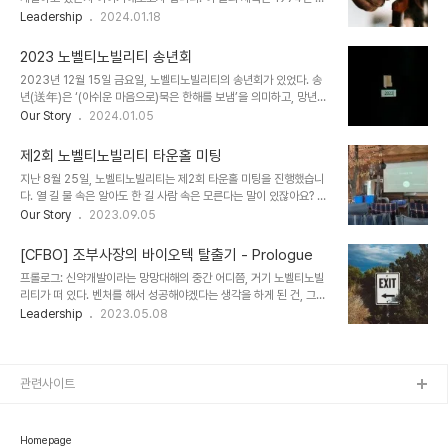
함께 세계 3대 암 학회 중 하나이다. 매년 전 세계 120여개국, 2만여
표된 윤오영의 수필 ‘방망이 깎던 노인’에서 착안했습니다. 아름다운
Leadership
2024.01.18
명의 제약 바이오 기업 및 대학의 연구자가 참가하고 5,000편 이상
방망이를 만들기 위해 주변 상황에 아랑곳하지 않고 묵묵히 방망이를
의 연구 발표를 통..
깎던 노인의 모습에서 우리의 정신을 엿볼 수 있다고 생각했습니다.
2023 노벨티노빌리티 송년회
2022년 엔허투의 충격적인 임상 결과를 바탕으로 2023년은 ADC
2023년 12월 15일 금요일, 노벨티노빌리티의 송년회가 있었다. 송
의 해라고 할 만큼 거대한 딜이 이루어진 시기이다. 국내에서도 소수의
년(送年)은 ‘(아쉬운 마음으로)묵은 한해를 보냄’을 의미하고, 망년
회사들이 ADC 연구개발을 진행하고 있었지만 큰 관심을 받지 못하다
(忘年)는 ‘그해의 온갖 괴로움을 잊음’을 의미한다고 한다. 잊고 싶은
Our Story
2024.01.05
가, 연말에 이르러 굵직한 글로벌 빅딜이 성사되며 다시 이목이 집중되
괴로운 상황들도 많았지만, 한 해를 되돌아보며 평가하고 새해에는 어
고 있다. 노벨티노빌리티는 항체를 기반한 다양한 모달리티의 치료제
떤 목표를 갖고 갈 지 공유하는 우리에게는 송년이 더 잘 어울리는 듯
를 개발하는 항체 전문 바이오텍이다. ..
제2회 노벨티노빌리티 타운홀 미팅
하다. 노벨티노빌리티의 대표 MC와 함께하는 게임으로 송년회를 시
지난 8월 25일, 노벨티노빌리티는 제2회 타운홀 미팅을 진행했습니
작했다. 역시 경품이 나가야 분위기가 달아오르는 법. 평소 일할 때 볼
다. 열 길 물 속은 알아도 한 길 사람 속은 모른다는 말이 있잖아요? 회
수 없었던 모습들이 보이는 재밌는 시간이었다. 잘 준비해주시고 수고
사 생활을 하며 생긴 궁금증, 바라는 점이나 회사의 방향성에 대해 소
Our Story
2023.09.05
해주신 덕분에 훈훈한 분위기를 이어갔다. 대표님께서 2023년 수고
통하지 않는다면 누가 알 수 있을까요? 노벨티노빌리티는 주기적으로
한 모든 구성원들을 격려해주시고, 부사장님께서 2023년 리뷰와
소통의 자리를 마련해 이러한 문제들을 해소하고자 합니다. 제2회 타
2024년 전사사업목표 발표를 해주..
[CFBO] 조부사장의 바이오텍 탈출기 - Prologue
운홀 미팅에선 인사평가제도 개편안과 구성원들이 회사에 궁금했던
프롤로그: 신약개발이라는 망망대해의 중간 어디쯤, 거기 노벨티노빌
것, 바라는 것에 대해 경영진의 답변을 들을 수 있었습니다. 맥주와 음
리티가 떠 있다. 벤처를 해서 성공해야겠다는 생각을 하게 된 건, 그러
료를 마시며 편안한 분위기 속에서 타운홀 미팅이 시작되었습니다. 첫
니까 대략 15년 전 즈음이다. 28세가 되던 해 여름 난 세 번째 아들을
Leadership
2023.05.08
번째 시간엔 인사평가제도 개편안 발표가 있었습니다. 회사원이 연봉
가졌고, 평범한 월급쟁이가 되는 길은 내 선택지에서 지워버려야 한다
과 승진 아니면 무엇으로 보상 받을 수 있을까요? 구성원의 성과와 성
는 걸 깨닫는 데는 그리 오래 걸리지 않았다. 그리고 수많은 "연
장이 회사의 성장과 직결되기에, 공정하고 ..
(緣)"들 중에서 아무것도 가진 것이 없던 내가 성공할 수 있는 유일한
길은 벤처를 차려서 크게 키운 뒤 매우 합법적이고 정상적인 방법으로
관련사이트
그 곳에서 성공적으로 탈출하는 것 뿐이었다. 탈출. 영어로 엑시트
(Exit)라고 하면 좀 더 익숙하게 들릴까. 어감이 좀 이상하지만 이 탈
출이라는 단어는 벤처를 하는 모든 사람의 공통된 목표이다. 보통 엑시
Homepage